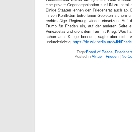
eine private Gegenorganisation zur UN zu installi
Einige Staaten lehnen den Friedensrat auch ab. D
in von Konflikten betroffenen Gebieten sichern u
rechtmäßige Regierung wieder einsetzen. Auf d
Trump für Frieden ein, auf der anderen Seite e
Venezuelas und droht dem Iran mit Krieg. Was hat
schon acht Kriege beendet, sagte aber nicht w
undurchsichtig.
https://de.wikipedia.org/wiki/Fried
Tags:
Board of Peace
,
Friedensr
Posted in
Aktuell
,
Frieden
|
No C