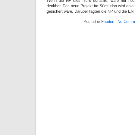
Wenn die NP dies nicht schaffte, wäre nur noch
denkbar. Das neue Projekt im Südsudan wird anlau
gesichert wäre. Darüber tagten die NP und die E
Posted in
Frieden
|
No Comme