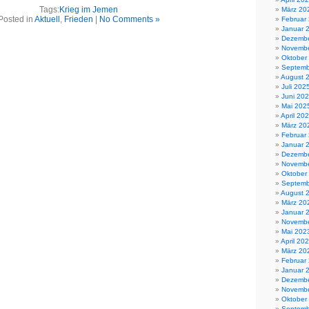
Tags:
Krieg im Jemen
März 20
Posted in
Aktuell
,
Frieden
|
No Comments »
Februar
Januar 
Dezembe
Novembe
Oktober
Septemb
August 
Juli 202
Juni 20
Mai 202
April 20
März 20
Februar
Januar 
Dezembe
Novembe
Oktober
Septemb
August 
März 20
Januar 
Novembe
Mai 202
April 20
März 20
Februar
Januar 
Dezembe
Novembe
Oktober
Septemb