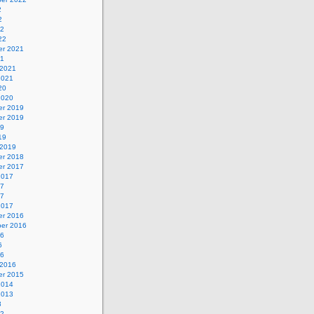
2
2
22
22
r 2021
21
 2021
2021
20
2020
r 2019
r 2019
19
19
 2019
r 2018
r 2017
2017
17
17
2017
r 2016
er 2016
16
6
16
 2016
r 2015
2014
2013
3
12