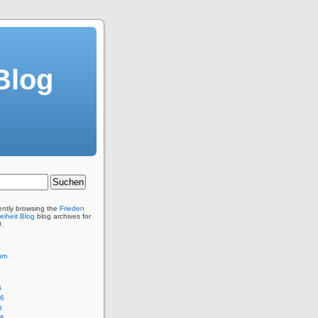
Blog
ently browsing the
Frieden
eiheit Blog
blog archives for
0.
um
6
26
6
26