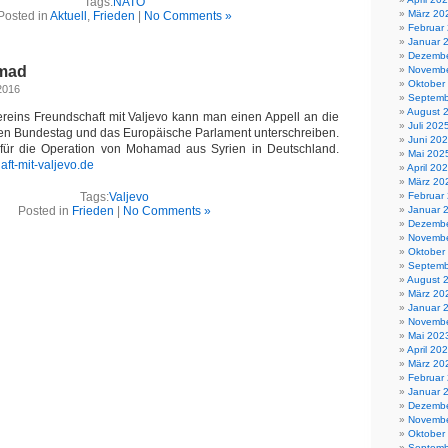
Tags:
NATO
März 20
Posted in
Aktuell
,
Frieden
|
No Comments »
Februar
Januar 
Dezembe
amad
Novembe
Oktober
2016
Septemb
August 
ereins Freundschaft mit Valjevo kann man einen Appell an die
Juli 202
en Bundestag und das Europäische Parlament unterschreiben.
Juni 20
 für die Operation von Mohamad aus Syrien in Deutschland.
Mai 202
aft-mit-valjevo.de
April 20
März 20
Tags:
Valjevo
Februar
Posted in
Frieden
|
No Comments »
Januar 
Dezembe
Novembe
Oktober
Septemb
August 
März 20
Januar 
Novembe
Mai 202
April 20
März 20
Februar
Januar 
Dezembe
Novembe
Oktober
Septemb