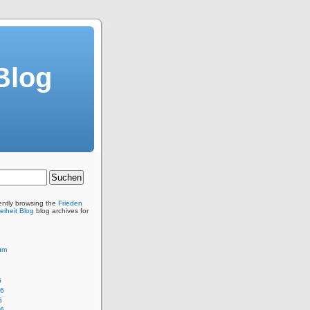
Blog
ently browsing the
Frieden
eiheit Blog
blog archives for
um
6
26
6
26