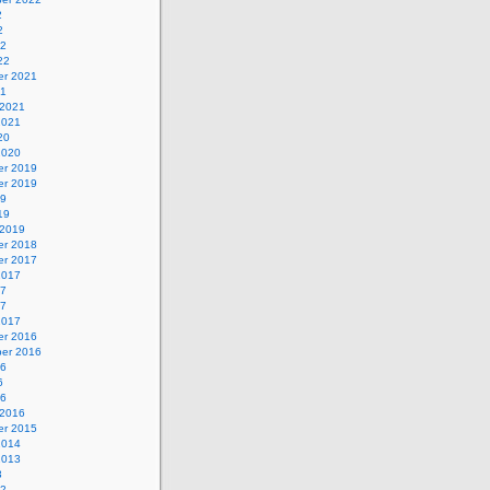
2
2
22
22
r 2021
21
 2021
2021
20
2020
r 2019
r 2019
19
19
 2019
r 2018
r 2017
2017
17
17
2017
r 2016
er 2016
16
6
16
 2016
r 2015
2014
2013
3
12