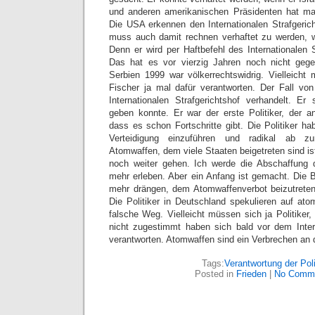
und anderen amerikanischen Präsidenten hat man
Die USA erkennen den Internationalen Strafgerich
muss auch damit rechnen verhaftet zu werden, w
Denn er wird per Haftbefehl des Internationalen 
Das hat es vor vierzig Jahren noch nicht gege
Serbien 1999 war völkerrechtswidrig. Vielleich
Fischer ja mal dafür verantworten. Der Fall vo
Internationalen Strafgerichtshof verhandelt. Er 
geben konnte. Er war der erste Politiker, der a
dass es schon Fortschritte gibt. Die Politiker hab
Verteidigung einzuführen und radikal ab z
Atomwaffen, dem viele Staaten beigetreten sind i
noch weiter gehen. Ich werde die Abschaffung 
mehr erleben. Aber ein Anfang ist gemacht. Die B
mehr drängen, dem Atomwaffenverbot beizutreten
Die Politiker in Deutschland spekulieren auf ato
falsche Weg. Vielleicht müssen sich ja Politiker
nicht zugestimmt haben sich bald vor dem Intern
verantworten. Atomwaffen sind ein Verbrechen an 
Tags:
Verantwortung der Poli
Posted in
Frieden
|
No Comme