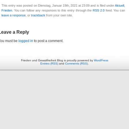
This entry was posted on Dienstag, Januar 19th, 2021 at 23:09 and is filed under
Aktuell
,
Frieden
. You can follow any responses to this entry through the
RSS 2.0
feed. You can
leave a response
, or
trackback
from your own site.
Leave a Reply
You must be
logged in
to post a comment.
Frieden und Gewaltfreiheit Blog is proudly powered by
WordPress
Entries (RSS)
and
Comments (RSS)
.