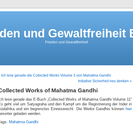
eden und Gewaltfreiheit 
Frieden und Gewaltfreiheit
 Ich lese gerade die Collected Works Volume 3 von Mahatma Gandhi
Initiative Sicherheit neu denken »
Collected Works of Mahatma Gandhi
Ich lese gerade das E-Buch „Collected Works of Mahatma Gandhi Volume 11“
Es geht viel um Satyagraha und den Kampf um die Registrierung der Inder in
Südafrika und ein begrenztes Einreiserecht. Die Werke Gandhis können
hier
herunter geladen werden.
Tags:
Mahatma Gandhi