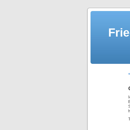
Fri
«