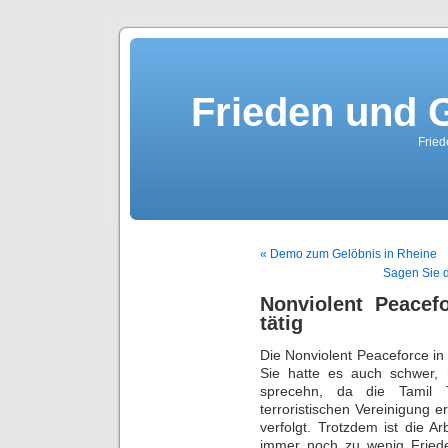
Frieden und G
Fried
« Demo zum Gelöbnis in Rheine
Sagen Sie 
Nonviolent Peacef
tätig
Die Nonviolent Peaceforce in 
Sie hatte es auch schwer, m
sprecehn, da die Tamil 
terroristischen Vereinigung e
verfolgt. Trotzdem ist die A
immer noch zu wenig Frieden