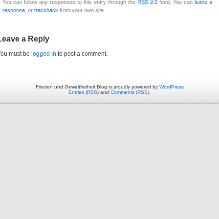
You can follow any responses to this entry through the
RSS 2.0
feed. You can
leave a
response
, or
trackback
from your own site.
Leave a Reply
You must be
logged in
to post a comment.
Frieden und Gewaltfreiheit Blog is proudly powered by
WordPress
Entries (RSS)
and
Comments (RSS)
.