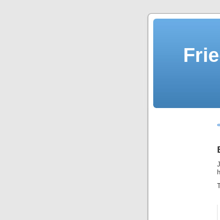
Fri
«
J
h