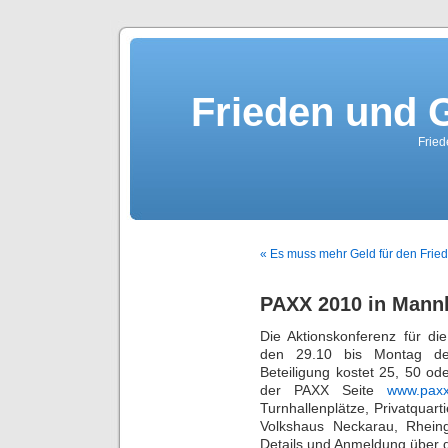
Frieden und G
Fried
« Es muss mehr Geld für den Fri
PAXX 2010 in Mann
Die Aktionskonferenz für di
den 29.10 bis Montag de
Beteiligung kostet 25, 50 o
der PAXX Seite
www.paxx-
Turnhallenplätze, Privatquart
Volkshaus Neckarau, Rhein
Details und Anmeldung über d